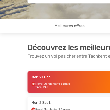
Meilleures offres
Découvrez les meilleur
Trouvez un vol pas cher entre Tachkent e
Mer. 21 Oct.
Mar. 13 Oct.
- Mar. 20 Oct.
Mer. 9 Se
Royal Jordanian
1 Escale
TAS
- PAR
Sun Express
1 Escale
Emirat
TAS
- PAR
TAS
- P
Fly One Armenia
1 Escale
Fly One
PAR
- TAS
PAR
- T
Mer. 2 Sept.
Royal Jordanian
1 Escale