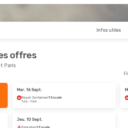
Infos utiles
es offres
t Paris
Fi
Mer. 16 Sept.
M
pt.
- Sam. 12 Sept.
Sam. 24 Oct.
- Mar. 
Royal Jordanian
1 Escale
TAS
- PAR
es
1 Escale
Emirates
1 Escale
AR
TAS
- PAR
 Armenia
1 Escale
Emirates
1 Escale
AS
PAR
- TAS
Jeu. 10 Sept.
Emirates
1 Escale