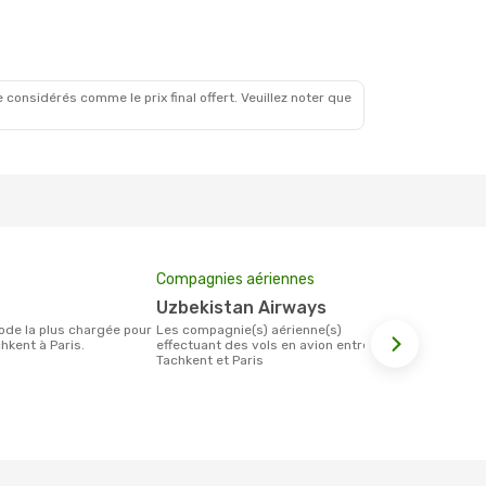
 considérés comme le prix final offert. Veuillez noter que
Compagnies aériennes
Prix moyen 
Uzbekistan Airways
407 €
Les compagnie(s) aérienne(s)
Le prix moyen d'un billet Tachkent Paris
hkent à Paris.
effectuant des vols en avion entre
est d´environ
Tachkent et Paris
base des 6 d