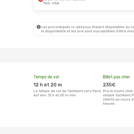
TAS
- PAR
Lun. 28 Sept.
- Mar. 29 Sept.
Jeu. 27 
Emirates
1 Escale
Etihad 
TAS
- PAR
TAS
- P
Fly One Armenia
1 Escale
AirBalti
PAR
- TAS
PAR
- T
Les prix indiqués ci-dessous étaient disponibles au cou
la disponibilité et les prix sont susceptibles d’être mod
Temps de vol
Billet pas cher
12 h et 20 m
235€
Le temps de vol de Tachkent vers Paris
Prix le moins cher pour un billet aller
est env. 12 h et 20 m min.
simple Tachkent P
clients au cours 
heures