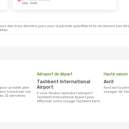
TAS
- PAR
Août
- Mer. 2 Sept.
Airways
1 Escale
AR
c
1 Escale
AS
rs des trois derniers jours pour la période spécifiée et ils ne doivent pas être
ifiés.
Aéroport de départ
Haute saison
Tashkent International
avril
Airport
avril est la période la plus chargée pour
aris trouvé par nos
voyager de Tac
Il vous faudra rejoindre l'aéroport
des 72 dernières
Tashkent International Airport pour
effectuer votre voyage Tachkent Paris.