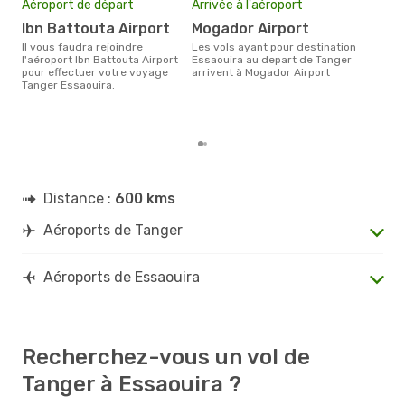
Aéroport de départ
Arrivée à l'aéroport
rés
Ibn Battouta Airport
Mogador Airport
av
Il vous faudra rejoindre
Les vols ayant pour destination
Selon les dernières données,
l'aéroport Ibn Battouta Airport
Essaouira au depart de Tanger
avri
pour effectuer votre voyage
arrivent à Mogador Airport
pour
Tanger Essaouira.
d´un
Essa
Tan
Distance :
600 kms
Aéroports de Tanger
Aéroports de Essaouira
Recherchez-vous un vol de
Tanger à Essaouira ?