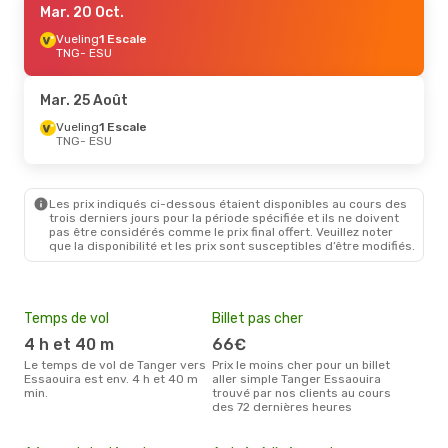
Mar. 20 Oct.
Vueling
1 Escale
TNG
- ESU
Mar. 25 Août
Vueling
1 Escale
TNG
- ESU
Les prix indiqués ci-dessous étaient disponibles au cours des
trois derniers jours pour la période spécifiée et ils ne doivent
pas être considérés comme le prix final offert. Veuillez noter
que la disponibilité et les prix sont susceptibles d’être modifiés.
Temps de vol
Billet pas cher
Hau
4 h et 40 m
66€
av
Le temps de vol de Tanger vers
Prix le moins cher pour un billet
avril est la période la plus
Essaouira est env. 4 h et 40 m
aller simple Tanger Essaouira
cha
min.
trouvé par nos clients au cours
Tang
des 72 dernières heures
Mei
eff