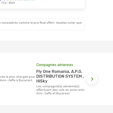
TLV
- BUH
 considérés comme le prix final offert. Veuillez noter que
Compagnies aériennes
Prix moyen 
Fly One Romania, A.P.G.
170 €
DISTRIBUTION SYSTEM ,
Le prix moyen d'un billet Tel Aviv-Jaffa
 Aviv-Jaffa à Bucarest.
Bucarest est
HiSky
étant sur la
Les compagnie(s) aérienne(s)
effectuant des vols en avion entre Tel
Aviv-Jaffa et Bucarest