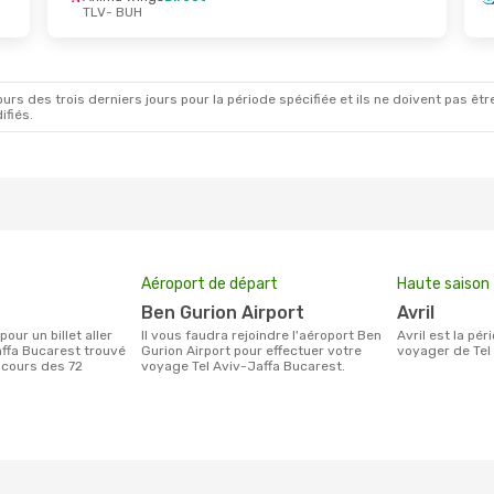
TLV
- BUH
rs des trois derniers jours pour la période spécifiée et ils ne doivent pas être
ifiés.
Aéroport de départ
Haute saison
Ben Gurion Airport
avril
Il vous faudra rejoindre l'aéroport Ben
avril est la période la plus chargée pour
affa Bucarest trouvé
Gurion Airport pour effectuer votre
voyager de Tel
 cours des 72
voyage Tel Aviv-Jaffa Bucarest.