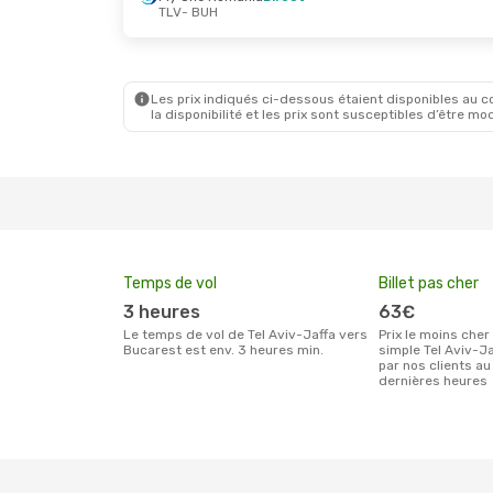
TLV
- BUH
Les prix indiqués ci-dessous étaient disponibles au cou
la disponibilité et les prix sont susceptibles d’être mod
Temps de vol
Billet pas cher
3 heures
63€
Le temps de vol de Tel Aviv-Jaffa vers
Prix le moins cher pour un billet aller
Bucarest est env. 3 heures min.
simple Tel Aviv-J
par nos clients au
dernières heures