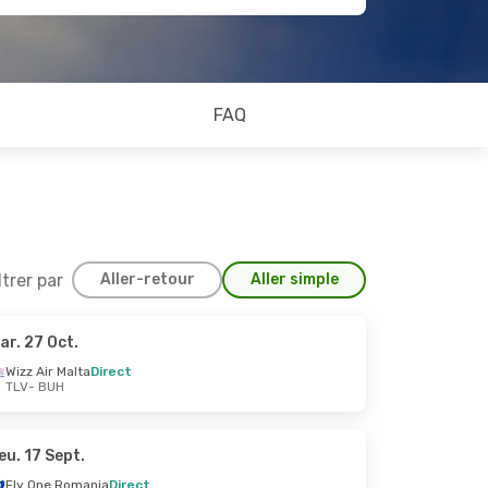
FAQ
ltrer par
Aller-retour
Aller simple
ar. 27 Oct.
. 20 Sept.
Wizz Air Malta
Direct
TLV
- BUH
eu. 17 Sept.
Fly One Romania
Direct