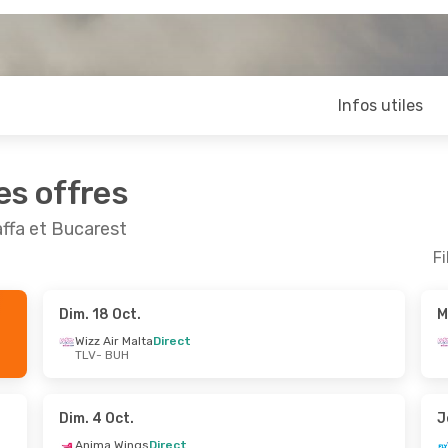
Infos utiles
es offres
affa et Bucarest
Fi
Dim. 18 Oct.
M
ept.
- Jeu. 3 Sept.
Sam. 19 Sept.
- Dim
Wizz Air Malta
Direct
TLV
- BUH
r Malta
Direct
Tarom
Direct
UH
TLV
- BUH
e Romania
Direct
Wizz Air Malta
Direct
LV
BUH
- TLV
Dim. 4 Oct.
J
Anima Wings
Direct