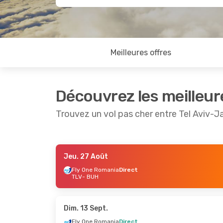
Meilleures offres
Découvrez les meilleur
Trouvez un vol pas cher entre Tel Aviv-J
Jeu. 27 Août
Sam. 5 Sept.
- Dim. 6 Sept.
Mer. 2 S
Fly One Romania
Direct
TLV
- BUH
Wizz Air Malta
Direct
Wizz Ai
TLV
- BUH
TLV
- B
Fly One Romania
Direct
Fly On
BUH
- TLV
BUH
- T
Dim. 13 Sept.
Fly One Romania
Direct