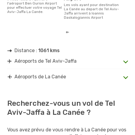
la b
l'aéroport Ben Gurion Airport
Les vols ayant pour destination
pour effectuer votre voyage Tel
La Canée au depart de Tel Aviv-
Aviv-Jaffa La Canée.
Jaffa arrivent à Ioannis
Daskalogiannis Airport
Distance :
1061 kms
Aéroports de Tel Aviv-Jaffa
Aéroports de La Canée
Recherchez-vous un vol de Tel
Aviv-Jaffa à La Canée ?
Vous avez prévu de vous rendre à La Canée pour vos