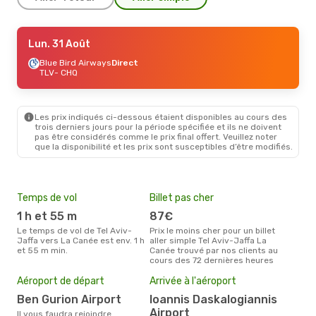
Dim. 4 Oct.
Lun. 31 Août
- Ven. 9 Oct.
Blue Bird Airways
Blue Bird Airways
Direct
Direct
TLV
TLV
- CHQ
- CHQ
Aegean Airlines
1 Escale
CHQ
- TLV
Les prix indiqués ci-dessous étaient disponibles au cours des
Lun. 31 Août
- Mer. 2 Sept.
trois derniers jours pour la période spécifiée et ils ne doivent
pas être considérés comme le prix final offert. Veuillez noter
Blue Bird Airways
Direct
que la disponibilité et les prix sont susceptibles d’être modifiés.
TLV
- CHQ
Aegean Airlines
1 Escale
CHQ
- TLV
Temps de vol
Billet pas cher
Hau
Mer. 16 Sept.
- Dim. 20 Sept.
1 h et 55 m
87€
av
Blue Bird Airways
Direct
Le temps de vol de Tel Aviv-
Prix le moins cher pour un billet
avril est la période la plus
TLV
- CHQ
Jaffa vers La Canée est env. 1 h
aller simple Tel Aviv-Jaffa La
cha
Blue Bird Airways
Direct
et 55 m min.
Canée trouvé par nos clients au
Aviv
CHQ
- TLV
cours des 72 dernières heures
Pri
2
Aéroport de départ
Arrivée à l'aéroport
Le prix moyen d'un billet Tel
Ben Gurion Airport
Ioannis Daskalogiannis
Aviv
Airport
´env
Il vous faudra rejoindre