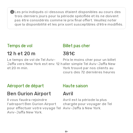
Condor
1 Escale
TLV
- NYC
Condor
1 Escale
Les prix indiqués ci-dessous étaient disponibles au cours des
NYC
- TLV
trois derniers jours pour la période spécifiée et ils ne doivent
pas être considérés comme le prix final offert. Veuillez noter
que la disponibilité et les prix sont susceptibles d’être modifiés.
Temps de vol
Billet pas cher
Com
12 h et 20 m
381€
Ar
Le temps de vol de Tel Aviv-
Prix le moins cher pour un billet
Les compagnie(s) aérienne(s)
Jaffa vers New York est env. 12 h
aller simple Tel Aviv-Jaffa New
effe
et 20 m min.
York trouvé par nos clients au
entr
cours des 72 dernières heures
Mei
eff
Aéroport de départ
Haute saison
rés
Ben Gurion Airport
avril
fé
Il vous faudra rejoindre
avril est la période la plus
Selon les dernières données,
l'aéroport Ben Gurion Airport
chargée pour voyager de Tel
févr
pour effectuer votre voyage Tel
Aviv-Jaffa à New York.
usit
Aviv-Jaffa New York.
rése
dest
dépa