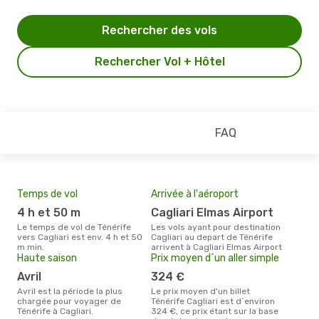
Rechercher des vols
Rechercher Vol + Hôtel
FAQ
Temps de vol
Arrivée à l'aéroport
Mei
eff
4 h et 50 m
Cagliari Elmas Airport
rés
Le temps de vol de Ténérife
Les vols ayant pour destination
m
vers Cagliari est env. 4 h et 50
Cagliari au depart de Ténérife
m min.
arrivent à Cagliari Elmas Airport
Selon les dernières données,
Haute saison
Prix moyen d´un aller simple
mai 
pour
avril
324 €
d´un
avril est la période la plus
Le prix moyen d'un billet
Cagl
chargée pour voyager de
Ténérife Cagliari est d´environ
Ténérife à Cagliari.
324 €, ce prix étant sur la base