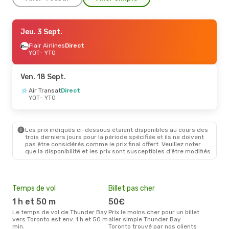
Dim. 11 Oct.
Jeu. 3 Sept.
- Sam. 17 Oct.
Flair Airlines
Flair Airlines
Direct
Direct
YQT
YQT
- YTO
- YTO
Porter Airlines
Direct
YTO
- YQT
Ven. 18 Sept.
Air Transat
Direct
YQT
- YTO
Les prix indiqués ci-dessous étaient disponibles au cours des
trois derniers jours pour la période spécifiée et ils ne doivent
pas être considérés comme le prix final offert. Veuillez noter
que la disponibilité et les prix sont susceptibles d’être modifiés.
Temps de vol
Billet pas cher
Pri
1 h et 50 m
50€
13
Le temps de vol de Thunder Bay
Prix le moins cher pour un billet
Le prix moyen d'un billet
vers Toronto est env. 1 h et 50 m
aller simple Thunder Bay
Thu
min.
Toronto trouvé par nos clients
´env