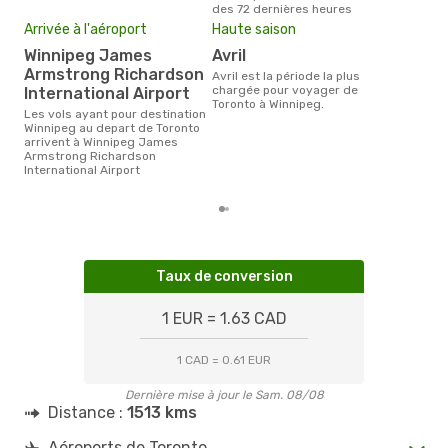
YTO
- YWG
des 72 dernières heures
Flair Airlines
Direct
Mei
Arrivée à l'aéroport
Haute saison
YWG
- YTO
eff
Winnipeg James
avril
rés
Armstrong Richardson
avril est la période la plus
o
chargée pour voyager de
International Airport
Toronto à Winnipeg.
Selon les dernières données,
Les vols ayant pour destination
octo
Winnipeg au depart de Toronto
usit
arrivent à Winnipeg James
rése
Armstrong Richardson
dest
International Airport
dép
Taux de conversion
1 EUR = 1.63 CAD
1 CAD = 0.61 EUR
Dernière mise à jour le Sam. 08/08
Distance :
1513 kms
Aéroports de Toronto