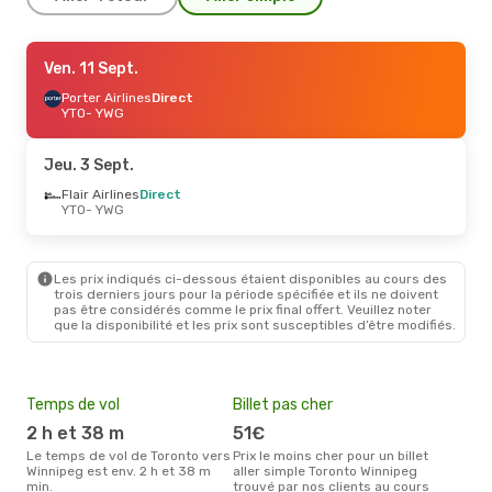
Ven. 4 Sept.
Ven. 11 Sept.
- Mar. 8 Sept.
Flair Airlines
Porter Airlines
Direct
Direct
YTO
YTO
- YWG
- YWG
Flair Airlines
Direct
YWG
- YTO
Jeu. 3 Sept.
Ven. 18 Sept.
Flair Airlines
Direct
- Lun. 21 Sept.
YTO
- YWG
Porter Airlines
Direct
YTO
- YWG
Flair Airlines
Direct
YWG
- YTO
Les prix indiqués ci-dessous étaient disponibles au cours des
trois derniers jours pour la période spécifiée et ils ne doivent
pas être considérés comme le prix final offert. Veuillez noter
Sam. 3 Oct.
- Mar. 6 Oct.
que la disponibilité et les prix sont susceptibles d’être modifiés.
Porter Airlines
Direct
YTO
- YWG
Flair Airlines
Direct
YWG
- YTO
Temps de vol
Billet pas cher
Com
2 h et 38 m
51€
Fl
Jeu. 22 Oct.
- Jeu. 29 Oct.
Le temps de vol de Toronto vers
Prix le moins cher pour un billet
Les compagnie(s) aérienne(s)
Winnipeg est env. 2 h et 38 m
aller simple Toronto Winnipeg
effe
Flair Airlines
Direct
min.
trouvé par nos clients au cours
entr