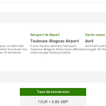
Aéroport de départ
Haute saison
Toulouse-Blagnac Airport
avril
Il vous faudra rejoindre l'aéroport
avril est la période la plus chargée pour
xeter trouvé par nos
Toulouse-Blagnac Airport pour effectuer
voyager de Tou
des 72 dernières
votre voyage Toulouse Exeter.
Taux de conversion
1 EUR = 0.86 GBP