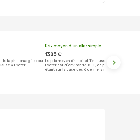
Prix moyen d´un aller simple
Meilleur m
votre rése
1305 €
mai
Le prix moyen d'un billet Toulouse
louse à Exeter.
Exeter est d´environ 1305 €, ce prix
Selon les dernières données, mai est le
étant sur la base des 6 derniers mois.
moment le pl
réservervati
Exeter et au