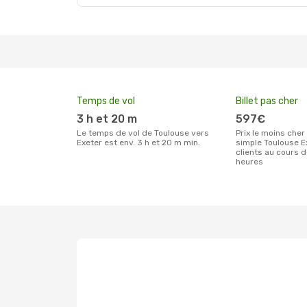
Temps de vol
Billet pas cher
3 h et 20 m
597€
Le temps de vol de Toulouse vers
Prix le moins cher pour un billet aller
Exeter est env. 3 h et 20 m min.
simple Toulouse E
clients au cours 
heures