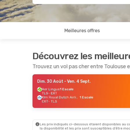
Meilleures offres
Découvrez les meilleur
Trouvez un vol pas cher entre Toulouse e
Dim. 30 Août
- Ven. 4 Sept.
Aer Lingus
1 Escale
TLS
- EXT
Klm Royal Dutch Airlines
1 Escale
EXT
- TLS
Les prix indiqués ci-dessous étaient disponibles au cou
la disponibilité et les prix sont susceptibles d’être mod