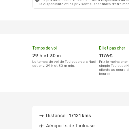
Les prix indiqués ci-dessous étaient disponibles au cou
Lun. 24 Août
- Lun. 31 Août
la disponibilité et les prix sont susceptibles d’être mod
Klm Royal Dutch Airlines
2 Escales
TLS
- NAN
Cathay Pacific
2 Escales
NAN
- TLS
Temps de vol
Billet pas cher
29 h et 30 m
1176€
Le temps de vol de Toulouse vers Nadi
Prix le moins cher pour un billet aller
est env. 29 h et 30 m min.
simple Toulouse N
clients au cours 
heures
Distance :
17121 kms
Aéroports de Toulouse