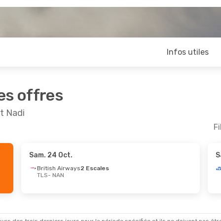
Infos utiles
es offres
t Nadi
Fi
Sam. 24 Oct.
S
Oct.
- Sam. 10 Oct.
Sam. 24 Oct.
- Sa
British Airways
2 Escales
TLS
- NAN
h Airways
2 Escales
British Airways
2 
NAN
TLS
- NAN
 Pacific
2 Escales
Cathay Pacific
2 E
TLS
NAN
- TLS