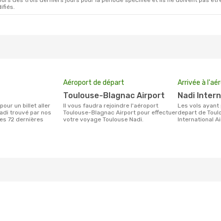
rs des trois derniers jours pour la période spécifiée et ils ne doivent pas être
ifiés.
Aéroport de départ
Arrivée à l'aé
Toulouse-Blagnac Airport
Nadi Inter
Il vous faudra rejoindre l'aéroport
Les vols ayant pour destination Nadi au
adi trouvé par nos
Toulouse-Blagnac Airport pour effectuer
depart de Toulo
des 72 dernières
votre voyage Toulouse Nadi.
International A