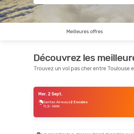
Meilleures offres
Découvrez les meilleur
Trouvez un vol pas cher entre Toulouse e
Mer. 2 Sept.
Mer. 9 Sept.
- Mar. 15 Sept.
Sam. 3 
Qantas Airways
2 Escales
TLS
- NAN
Qantas Airways
2 Escales
Britis
TLS
- NAN
TLS
- 
Qantas Airways
2 Escales
Cathay
NAN
- TLS
NAN
- 