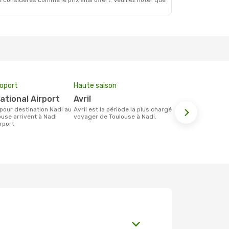
 considérés comme le prix final offert. Veuillez noter que
roport
Haute saison
Prix moyen 
national Airport
avril
2128 €
avril est la période la plus chargée pour
Le prix moyen d'un billet Toulouse Nadi
use arrivent à Nadi
voyager de Toulouse à Nadi.
est d´environ
irport
base des 6 d