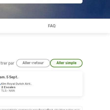
FAQ
ltrer par
Aller-retour
Aller simple
am. 5 Sept.
m. 31 Oct.
Klm Royal Dutch Airlines
2 Escales
Escales
TLS
- NAN
scales