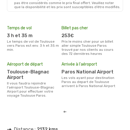
TLS
- PAS
pas être considérés comme le prix final offert. Veuillez noter
Aegean Airlines
2 Escales
que la disponibilité et les prix sont susceptibles d’être modifiés.
PAS
- TLS
Temps de vol
Billet pas cher
Hau
3 h et 35 m
253€
av
Le temps de vol de Toulouse
Prix le moins cher pour un billet
avril est la période la plus
vers Paros est env. 3 h et 35 m
aller simple Toulouse Paros
cha
min.
trouvé par nos clients au cours
Toul
des 72 dernières heures
Mei
eff
Aéroport de départ
Arrivée à l'aéroport
rés
Toulouse-Blagnac
Paros National Airport
j
Airport
Les vols ayant pour destination
Selon les dernières données,
Paros au depart de Toulouse
Il vous faudra rejoindre
janv
arrivent à Paros National Airport
l'aéroport Toulouse-Blagnac
usit
Airport pour effectuer votre
rése
voyage Toulouse Paros.
dest
dép
Distance :
2132 kms