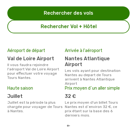
Rechercher des vols
Rechercher Vol + Hôtel
Aéroport de départ
Arrivée à l'aéroport
Mei
eff
Val de Loire Airport
Nantes Atlantique
rés
Airport
Il vous faudra rejoindre
ma
l'aéroport Val de Loire Airport
Les vols ayant pour destination
pour effectuer votre voyage
Nantes au depart de Tours
Selon les dernières données,
Tours Nantes.
arrivent à Nantes Atlantique
avri
Airport
pour
Haute saison
Prix moyen d´un aller simple
d´un
et a
juillet
32 €
juillet est la période la plus
Le prix moyen d'un billet Tours
chargée pour voyager de Tours
Nantes est d´environ 32 €, ce
à Nantes.
prix étant sur la base des 6
derniers mois.