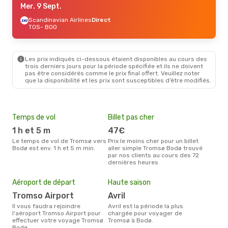
Mer. 9 Sept.
Scandinavian Airlines
Direct
TOS
- BOO
Les prix indiqués ci-dessous étaient disponibles au cours des
trois derniers jours pour la période spécifiée et ils ne doivent
pas être considérés comme le prix final offert. Veuillez noter
que la disponibilité et les prix sont susceptibles d’être modifiés.
Temps de vol
Billet pas cher
Com
1 h et 5 m
47€
W
Le temps de vol de Tromsø vers
Prix le moins cher pour un billet
Les compagnie(s) aérienne(s)
Bodø est env. 1 h et 5 m min.
aller simple Tromsø Bodø trouvé
effe
par nos clients au cours des 72
ent
dernières heures
Mei
eff
Aéroport de départ
Haute saison
rés
Tromso Airport
avril
a
Il vous faudra rejoindre
avril est la période la plus
Selon les dernières données,
l'aéroport Tromso Airport pour
chargée pour voyager de
août
effectuer votre voyage Tromsø
Tromsø à Bodø.
pour
Bodø.