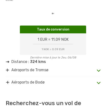
d´un
et 
Taux de conversion
1 EUR = 11.09 NOK
1 NOK = 0.09 EUR
Dernière mise à jour le Jeu. 06/08
Distance :
324 kms
Aéroports de Tromsø
Aéroports de Bodø
Recherchez-vous un vol de