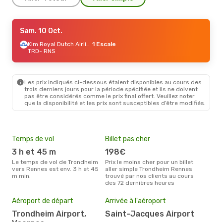
Ven. 11 Sept.
Sam. 10 Oct.
- Lun. 14 Sept.
Klm Royal Dutch Airlines
Klm Royal Dutch Airlines
1 Escale
1 Escale
TRD
TRD
- RNS
- RNS
Klm Royal Dutch Airlines
2 Escales
RNS
- TRD
Les prix indiqués ci-dessous étaient disponibles au cours des
trois derniers jours pour la période spécifiée et ils ne doivent
pas être considérés comme le prix final offert. Veuillez noter
que la disponibilité et les prix sont susceptibles d’être modifiés.
Temps de vol
Billet pas cher
Hau
3 h et 45 m
198€
av
Le temps de vol de Trondheim
Prix le moins cher pour un billet
avril est la période la plus
vers Rennes est env. 3 h et 45
aller simple Trondheim Rennes
cha
m min.
trouvé par nos clients au cours
Tro
des 72 dernières heures
Mei
eff
Aéroport de départ
Arrivée à l'aéroport
rés
Trondheim Airport,
Saint-Jacques Airport
ma