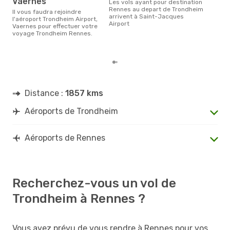
Vaernes
Les vols ayant pour destination
Selon les dernières données,
Rennes au depart de Trondheim
Il vous faudra rejoindre
mars
arrivent à Saint-Jacques
l'aéroport Trondheim Airport,
pour
Airport
Vaernes pour effectuer votre
d´un
voyage Trondheim Rennes.
Ren
Tro
Distance :
1857 kms
Aéroports de Trondheim
Aéroports de Rennes
Recherchez-vous un vol de
Trondheim à Rennes ?
Vous avez prévu de vous rendre à Rennes pour vos