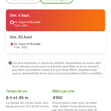
Dim. 30 Août
Dim. 6 Sept.
- Ven. 4 Sept.
Air Algerie
Air Algerie
1 Escale
1 Escale
TUN
TUN
- ABV
- ABV
Air Algerie
1 Escale
ABV
- TUN
Dim. 30 Août
Air Algerie
1 Escale
TUN
- ABV
Les prix indiqués ci-dessous étaient disponibles au cours des
trois derniers jours pour la période spécifiée et ils ne doivent
pas être considérés comme le prix final offert. Veuillez noter
que la disponibilité et les prix sont susceptibles d’être modifiés.
Temps de vol
Billet pas cher
Hau
8 h et 45 m
410€
av
Le temps de vol de Tunis vers
Prix le moins cher pour un billet
avril est la période la plus
Abuja est env. 8 h et 45 m min.
aller simple Tunis Abuja trouvé
cha
par nos clients au cours des 72
à Ab