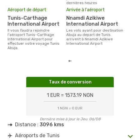
dernières heures
Mei
Aéroport de départ
Arrivée à l'aéroport
eff
Tunis-Carthage
Nnamdi Azikiwe
rés
International Airport
International Airport
a
Il vous faudra rejoindre
Les vols ayant pour destination
Selon les dernières données,
l'aéroport Tunis-Carthage
Abuja au depart de Tunis
août
International Airport pour
arrivent à Nnamdi Azikiwe
pour
effectuer votre voyage Tunis
International Airport
d´un
Abuja.
et a
Taux de conversion
1 EUR = 1573.19 NGN
1 NGN = 0 EUR
Dernière mise à jour le Jeu. 06/08
Distance :
3096 kms
Aéroports de Tunis