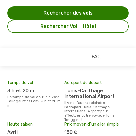
Rechercher des vols
Rechercher Vol + Hôtel
FAQ
Temps de vol
Aéroport de départ
Mei
eff
3 h et 20 m
Tunis-Carthage
rés
International Airport
Le temps de vol de Tunis vers
d
Touggourt est env. 3 h et 20 m
Il vous faudra rejoindre
min.
l'aéroport Tunis-Carthage
Selon les dernières données,
International Airport pour
déc
effectuer votre voyage Tunis
usit
Touggourt.
rése
Haute saison
Prix moyen d´un aller simple
dest
dépa
avril
150 €