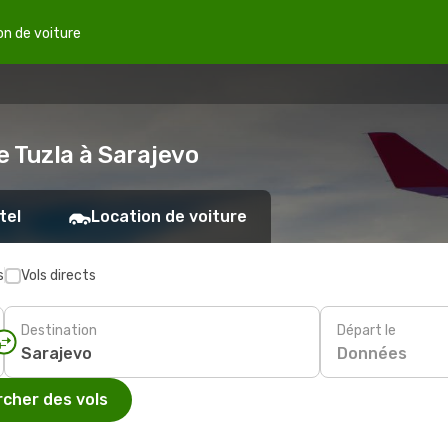
on de voiture
e Tuzla à Sarajevo
tel
Location de voiture
s
Vols directs
Destination
Départ le
Données
cher des vols