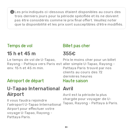
Les prix indiqués ci-dessous étaient disponibles au cours des
trois derniers jours pour la période spécifiée et ils ne doivent
pas être considérés comme le prix final offert. Veuillez noter
que la disponibilité et les prix sont susceptibles d’être modifiés.
Temps de vol
Billet pas cher
Pri
15 h et 45 m
355€
6
Le temps de vol de U-Tapao,
Prix le moins cher pour un billet
Le prix moyen d'un billet U-
Rayong - Pattaya vers Paris est
aller simple U-Tapao, Rayong -
Tapa
env. 15 h et 45 m min.
Pattaya Paris trouvé par nos
est 
clients au cours des 72
étan
dernières heures
moi
Aéroport de départ
Haute saison
U-Tapao International
avril
Airport
avril est la période la plus
chargée pour voyager de U-
Il vous faudra rejoindre
Tapao, Rayong - Pattaya à Paris.
l'aéroport U-Tapao International
Airport pour effectuer votre
voyage U-Tapao, Rayong -
Pattaya Paris.