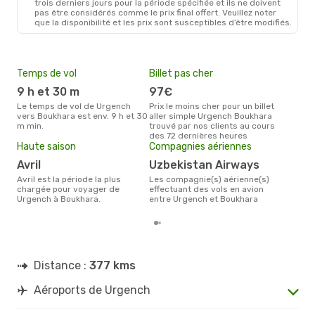
trois derniers jours pour la période spécifiée et ils ne doivent
pas être considérés comme le prix final offert. Veuillez noter
que la disponibilité et les prix sont susceptibles d’être modifiés.
Temps de vol
Billet pas cher
Pri
9 h et 30 m
97€
6
Le temps de vol de Urgench
Prix le moins cher pour un billet
Le prix moyen d'un billet
vers Boukhara est env. 9 h et 30
aller simple Urgench Boukhara
Urg
m min.
trouvé par nos clients au cours
691 
des 72 dernières heures
des 
Haute saison
Compagnies aériennes
avril
Uzbekistan Airways
avril est la période la plus
Les compagnie(s) aérienne(s)
chargée pour voyager de
effectuant des vols en avion
Urgench à Boukhara.
entre Urgench et Boukhara
Distance :
377 kms
Aéroports de Urgench