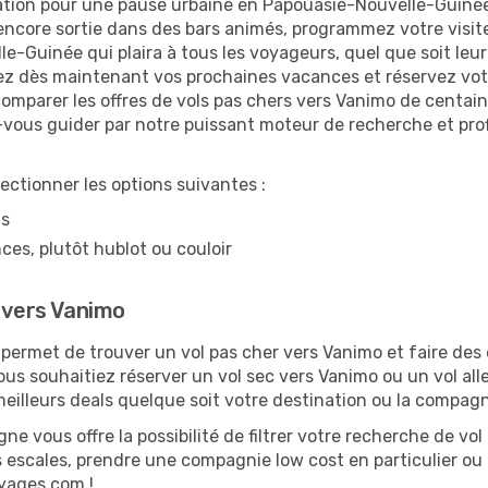
ation pour une pause urbaine en Papouasie-Nouvelle-Guinée ?
 encore sortie dans des bars animés, programmez votre visit
e-Guinée qui plaira à tous les voyageurs, quel que soit leur
ez dès maintenant vos prochaines vacances et réservez votr
comparer les offres de vols pas chers vers Vanimo de centa
ez-vous guider par notre puissant moteur de recherche et pr
lectionner les options suivantes :
ns
ces, plutôt hublot ou couloir
e vers Vanimo
ermet de trouver un vol pas cher vers Vanimo et faire des é
vous souhaitiez réserver un vol sec vers Vanimo ou un vol al
illeurs deals quelque soit votre destination ou la compagn
ne vous offre la possibilité de filtrer votre recherche de vol 
s escales, prendre une compagnie low cost en particulier ou 
oyages.com !