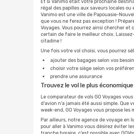
Et si Vanimo était votre prochaine destin
régal des papilles aux saveurs locales ou
Vanimo est une ville de Papouasie-Nouvell
que vous ne ferez pas exception ! Prépar
Voyages. Vous pourrez ainsi chercher et 
certain de faire le meilleur choix. Laiss
citadine !
Une fois votre vol choisi, vous pourrez sé
ajouter des bagages selon vos besoi
choisir votre siège selon vos préféren
prendre une assurance
Trouvez le vol le plus économiqu
Le comparateur de vols GO Voyages vous p
d'avion n'a jamais été aussi simple. Que 
week-end, GO Voyages vous propose les me
Par ailleurs, notre agence de voyage en lig
pour aller à Vanimo vous désirez éviter le
tranche horaire, c'est possible avec GOV