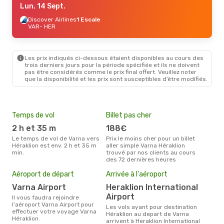
Lun. 14 Sept.
Discover Airlines
1 Escale
VAR
- HER
Les prix indiqués ci-dessous étaient disponibles au cours des
trois derniers jours pour la période spécifiée et ils ne doivent
pas être considérés comme le prix final offert. Veuillez noter
que la disponibilité et les prix sont susceptibles d’être modifiés.
Temps de vol
Billet pas cher
Hau
2 h et 35 m
188€
av
Le temps de vol de Varna vers
Prix le moins cher pour un billet
avril est la période la plus
Héraklion est env. 2 h et 35 m
aller simple Varna Héraklion
cha
min.
trouvé par nos clients au cours
à Hé
des 72 dernières heures
Mei
Aéroport de départ
Arrivée à l'aéroport
eff
rés
Varna Airport
Heraklion International
Airport
ju
Il vous faudra rejoindre
l'aéroport Varna Airport pour
Les vols ayant pour destination
Selon les dernières données,
effectuer votre voyage Varna
Héraklion au depart de Varna
mars
Héraklion.
arrivent à Heraklion International
pour