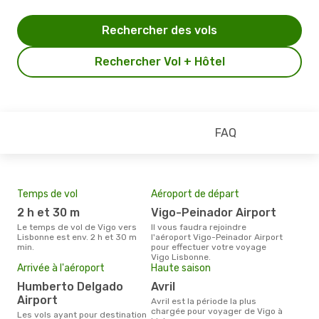
Rechercher des vols
Rechercher Vol + Hôtel
FAQ
Temps de vol
Aéroport de départ
Pri
2 h et 30 m
Vigo-Peinador Airport
74
Le temps de vol de Vigo vers
Il vous faudra rejoindre
Le prix moyen d'un billet Vigo
Lisbonne est env. 2 h et 30 m
l'aéroport Vigo-Peinador Airport
Lisb
min.
pour effectuer votre voyage
prix
Vigo Lisbonne.
dern
Arrivée à l'aéroport
Haute saison
Humberto Delgado
avril
Airport
avril est la période la plus
chargée pour voyager de Vigo à
Les vols ayant pour destination