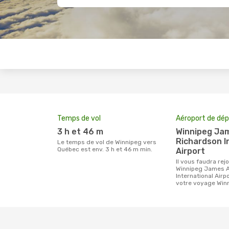
Temps de vol
Aéroport de dép
3 h et 46 m
Winnipeg James Armstrong
Richardson I
Le temps de vol de Winnipeg vers
Québec est env. 3 h et 46 m min.
Airport
Il vous faudra rejoindre l'aéroport
Winnipeg James 
International Airp
votre voyage Win