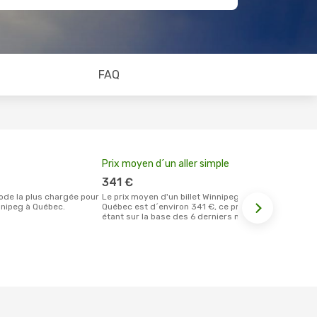
FAQ
Prix moyen d´un aller simple
Meilleur m
votre rése
341 €
mars
Le prix moyen d'un billet Winnipeg
nipeg à Québec.
Québec est d´environ 341 €, ce prix
Selon les dernières données, novembre
étant sur la base des 6 derniers mois.
est le momen
effectuer la
destination 
Winnipeg