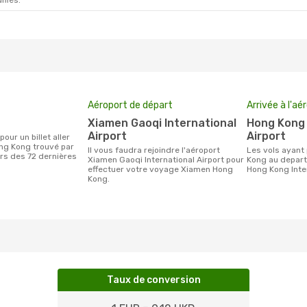
ifiés.
Aéroport de départ
Arrivée à l'aé
Xiamen Gaoqi International
Hong Kong International
Airport
Airport
ng Kong trouvé par
Il vous faudra rejoindre l'aéroport
Les vols ayant pour destination Hong
urs des 72 dernières
Xiamen Gaoqi International Airport pour
Kong au depart
effectuer votre voyage Xiamen Hong
Hong Kong Inter
Kong.
Taux de conversion