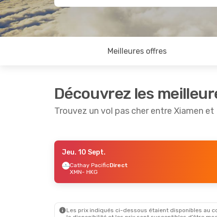
Meilleures offres
Découvrez les meilleur
Trouvez un vol pas cher entre Xiamen e
Jeu. 10 Sept.
Mar. 8 Sept.
- Mar. 15 Sept.
Cathay Pacific
Direct
XMN
- HKG
Cathay Pacific
Direct
XMN
- HKG
Cathay Pacific
Direct
HKG
- XMN
Les prix indiqués ci-dessous étaient disponibles au cou