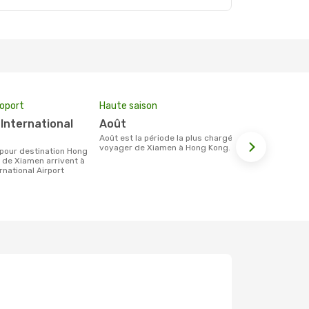
roport
Haute saison
Compagnie
août
Cathay P
août est la période la plus chargée pour
Les compagnie(s) aérienne(s)
voyager de Xiamen à Hong Kong.
effectuant d
Xiamen et H
 de Xiamen arrivent à
national Airport