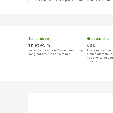
la disponibilité et les prix sont susceptibles d’être mod
Temps de vol
Billet pas cher
1 h et 45 m
68€
Le temps de vol de Xiamen vers Hong
Prix le moins cher pour un billet aller
Kong est env. 1 h et 45 m min.
simple Xiamen Ho
nos clients au co
heures