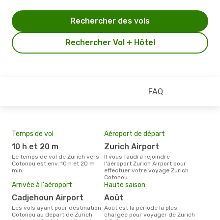
Rechercher des vols
Rechercher Vol + Hôtel
FAQ
Temps de vol
Aéroport de départ
Pri
10 h et 20 m
Zurich Airport
8
Le temps de vol de Zurich vers
Il vous faudra rejoindre
Le prix moyen d'un billet Zurich
Cotonou est env. 10 h et 20 m
l'aéroport Zurich Airport pour
Coto
min.
effectuer votre voyage Zurich
prix
Cotonou.
dern
Arrivée à l'aéroport
Haute saison
Cadjehoun Airport
août
Les vols ayant pour destination
août est la période la plus
Cotonou au depart de Zurich
chargée pour voyager de Zurich