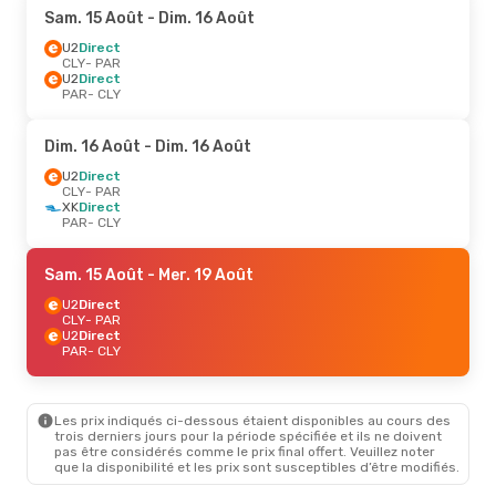
Sam. 15 Août
- Dim. 16 Août
U2
Direct
CLY
- PAR
U2
Direct
PAR
- CLY
Dim. 16 Août
- Dim. 16 Août
U2
Direct
CLY
- PAR
XK
Direct
PAR
- CLY
Sam. 15 Août
- Mer. 19 Août
U2
Direct
CLY
- PAR
U2
Direct
PAR
- CLY
Les prix indiqués ci-dessous étaient disponibles au cours des
trois derniers jours pour la période spécifiée et ils ne doivent
pas être considérés comme le prix final offert. Veuillez noter
que la disponibilité et les prix sont susceptibles d’être modifiés.