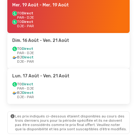
Mer. 19 Août
- Mer. 19 Août
TO
Direct
PAR
- DJE
TO
Direct
DJE
- PAR
Dim. 16 Août
- Ven. 21 Août
TO
Direct
PAR
- DJE
BJ
Direct
DJE
- PAR
Lun. 17 Août
- Ven. 21 Août
TO
Direct
PAR
- DJE
BJ
Direct
DJE
- PAR
Les prix indiqués ci-dessous étaient disponibles au cours des
trois derniers jours pour la période spécifiée et ils ne doivent
pas être considérés comme le prix final offert. Veuillez noter
que la disponibilité et les prix sont susceptibles d’être modifiés.