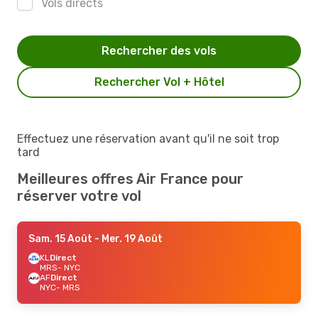
Vols directs
Rechercher des vols
Rechercher Vol + Hôtel
Effectuez une réservation avant qu'il ne soit trop
tard
Meilleures offres Air France pour
réserver votre vol
Sam. 15 Août
- Mer. 19 Août
KL
Direct
MRS
- NYC
AF
Direct
NYC
- MRS