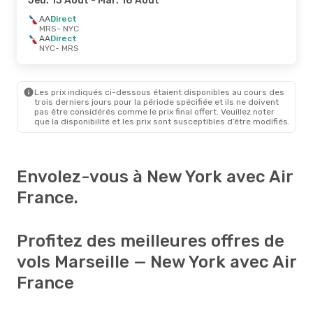
Jeu. 13 Août
- Mar. 18 Août
AA
Direct
MRS
- NYC
AA
Direct
NYC
- MRS
Les prix indiqués ci-dessous étaient disponibles au cours des
trois derniers jours pour la période spécifiée et ils ne doivent
pas être considérés comme le prix final offert. Veuillez noter
que la disponibilité et les prix sont susceptibles d’être modifiés.
Envolez-vous à New York avec Air
France.
Profitez des meilleures offres de
vols Marseille — New York avec Air
France