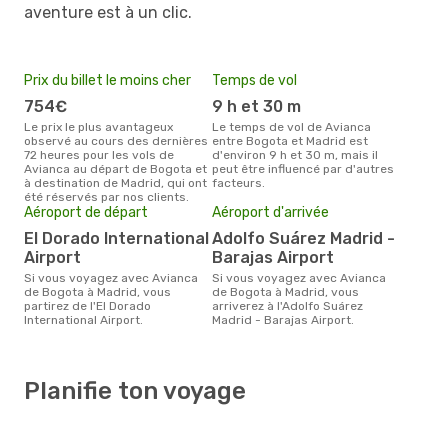
aventure est à un clic.
Prix du billet le moins cher
Temps de vol
754€
9 h et 30 m
Le prix le plus avantageux
Le temps de vol de Avianca
observé au cours des dernières
entre Bogota et Madrid est
72 heures pour les vols de
d'environ 9 h et 30 m, mais il
Avianca au départ de Bogota et
peut être influencé par d'autres
à destination de Madrid, qui ont
facteurs.
été réservés par nos clients.
Aéroport de départ
Aéroport d'arrivée
El Dorado International
Adolfo Suárez Madrid -
Airport
Barajas Airport
Si vous voyagez avec Avianca
Si vous voyagez avec Avianca
de Bogota à Madrid, vous
de Bogota à Madrid, vous
partirez de l'El Dorado
arriverez à l'Adolfo Suárez
International Airport.
Madrid - Barajas Airport.
Planifie ton voyage