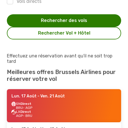
Vols directs
Rechercher des vols
Rechercher Vol + Hôtel
Effectuez une réservation avant qu'il ne soit trop
tard
Meilleures offres Brussels Airlines pour
réserver votre vol
Lun. 17 Août
- Ven. 21 Août
SN
Direct
BRU
- AGP
LX
Direct
AGP
- BRU