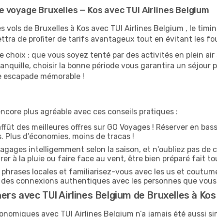
 voyage Bruxelles — Kos avec TUI Airlines Belgium
s vols de Bruxelles à Kos avec TUI Airlines Belgium , le timin
tra de profiter de tarifs avantageux tout en évitant les fou
e choix : que vous soyez tenté par des activités en plein ai
anquille, choisir la bonne période vous garantira un séjour p
ne escapade mémorable !
ncore plus agréable avec ces conseils pratiques :
affût des meilleures offres sur GO Voyages ! Réserver en bass
es. Plus d’économies, moins de tracas !
agages intelligemment selon la saison, et n'oubliez pas de c
arer à la pluie ou faire face au vent, être bien préparé fait to
hrases locales et familiarisez-vous avec les us et coutum
 des connexions authentiques avec les personnes que vous 
rs avec TUI Airlines Belgium de Bruxelles à Kos
onomiques avec TUI Airlines Belgium n’a jamais été aussi si