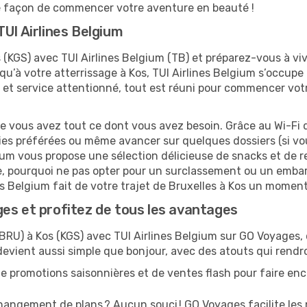
re façon de commencer votre aventure en beauté !
UI Airlines Belgium
 (KGS) avec TUI Airlines Belgium (TB) et préparez-vous à vi
squ’à votre atterrissage à Kos, TUI Airlines Belgium s’occupe
 et service attentionné, tout est réuni pour commencer vot
ue vous avez tout ce dont vous avez besoin. Grâce au Wi-Fi 
ies préférées ou même avancer sur quelques dossiers (si vou
gium vous propose une sélection délicieuse de snacks et de re
e, pourquoi ne pas opter pour un surclassement ou un embar
nes Belgium fait de votre trajet de Bruxelles à Kos un momen
es et profitez de tous les avantages
BRU) à Kos (KGS) avec TUI Airlines Belgium sur GO Voyages, c’
devient aussi simple que bonjour, avec des atouts qui rendr
e promotions saisonnières et de ventes flash pour faire enco
angement de plans ? Aucun souci ! GO Voyages facilite les 