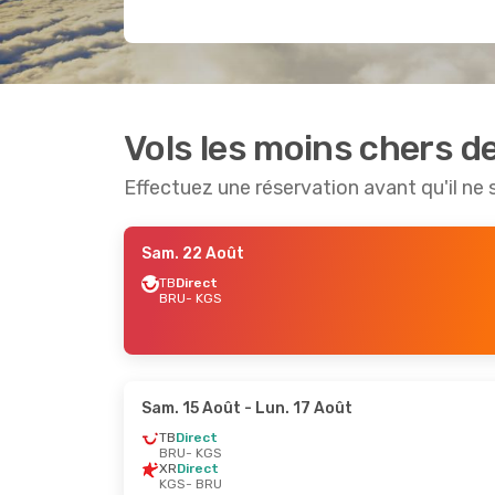
Vols les moins chers de
Effectuez une réservation avant qu'il ne 
Sam. 22 Août
TB
Direct
BRU
- KGS
Sam. 15 Août
- Lun. 17 Août
TB
Direct
BRU
- KGS
XR
Direct
KGS
- BRU