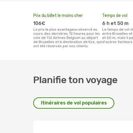
Prix du billet le moins cher
Temps de vol
106€
6 h et 50 m
Le prix le plus avantageux observé au
Le temps de vol de TUI Airlines Belgium
cours des dernières 72 heures pour les
entre Bruxelles et
vols de TUI Airlines Belgium au départ
et 50 m, mais il p
de Bruxelles et à destination de Kos, qui
d'autres facteurs
ont été réservés par nos clients.
Planifie ton voyage
Itinéraires de vol populaires