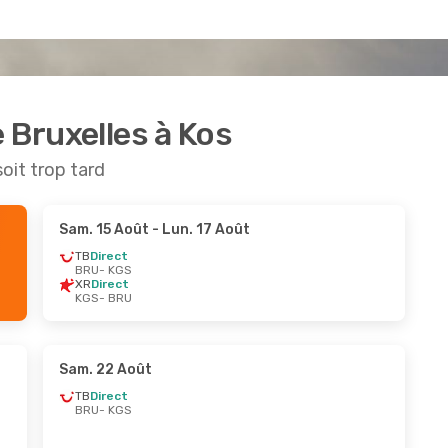
 Bruxelles à Kos
soit trop tard
Sam. 15 Août
- Lun. 17 Août
TB
Direct
BRU
- KGS
XR
Direct
KGS
- BRU
Sam. 22 Août
TB
Direct
BRU
- KGS