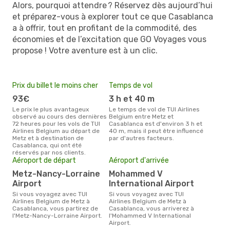
Alors, pourquoi attendre ? Réservez dès aujourd’hui
et préparez-vous à explorer tout ce que Casablanca
a à offrir, tout en profitant de la commodité, des
économies et de l’excitation que GO Voyages vous
propose ! Votre aventure est à un clic.
Prix du billet le moins cher
Temps de vol
93€
3 h et 40 m
Le prix le plus avantageux
Le temps de vol de TUI Airlines
observé au cours des dernières
Belgium entre Metz et
72 heures pour les vols de TUI
Casablanca est d'environ 3 h et
Airlines Belgium au départ de
40 m, mais il peut être influencé
Metz et à destination de
par d'autres facteurs.
Casablanca, qui ont été
réservés par nos clients.
Aéroport de départ
Aéroport d'arrivée
Metz-Nancy-Lorraine
Mohammed V
Airport
International Airport
Si vous voyagez avec TUI
Si vous voyagez avec TUI
Airlines Belgium de Metz à
Airlines Belgium de Metz à
Casablanca, vous partirez de
Casablanca, vous arriverez à
l'Metz-Nancy-Lorraine Airport.
l'Mohammed V International
Airport.