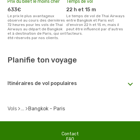
Prix du billet le moins cher
Temps de vol
633€
22 h et 15 m
Le prix le plus avantageux
Le temps de vol de Thai Airways
observé au cours des dernières
entre Bangkok et Paris est
72 heures pour les vols de Thai
d'environ 22 h et 15 m, mais il
Airways au départ de Bangkok
peut être influencé par d'autres
et à destination de Paris, qui ont
facteurs.
été réservés par nos clients.
Planifie ton voyage
Itinéraires de vol populaires
Vols
Bangkok - Paris
Contact
FAQ