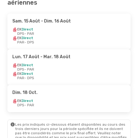
aériennes
Sam. 15 Août
- Dim. 16 Août
EK
Direct
DPS
- PAR
EK
Direct
PAR
- DPS
Lun. 17 Août
- Mar. 18 Août
EK
Direct
DPS
- PAR
EK
Direct
PAR
- DPS
Dim. 18 Oct.
EK
Direct
DPS
- PAR
Les prix indiqués ci-dessous étaient disponibles au cours des
trois derniers jours pour la période spécifiée et ils ne doivent
pas être considérés comme le prix final offert. Veuillez noter
que la disponibilité et les prix sont susceptibles d’être modifiés.