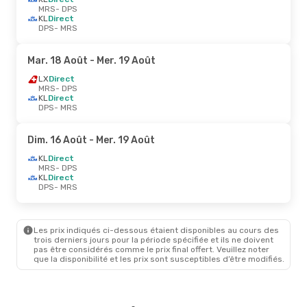
MRS
- DPS
KL
Direct
DPS
- MRS
Mar. 18 Août
- Mer. 19 Août
LX
Direct
MRS
- DPS
KL
Direct
DPS
- MRS
Dim. 16 Août
- Mer. 19 Août
KL
Direct
MRS
- DPS
KL
Direct
DPS
- MRS
Les prix indiqués ci-dessous étaient disponibles au cours des
trois derniers jours pour la période spécifiée et ils ne doivent
pas être considérés comme le prix final offert. Veuillez noter
que la disponibilité et les prix sont susceptibles d’être modifiés.