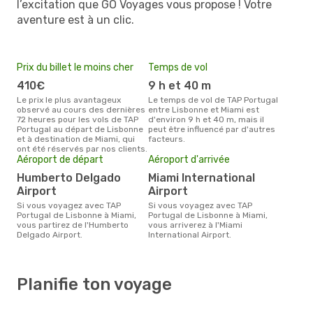
l’excitation que GO Voyages vous propose ! Votre
aventure est à un clic.
Prix du billet le moins cher
Temps de vol
410€
9 h et 40 m
Le prix le plus avantageux
Le temps de vol de TAP Portugal
observé au cours des dernières
entre Lisbonne et Miami est
72 heures pour les vols de TAP
d'environ 9 h et 40 m, mais il
Portugal au départ de Lisbonne
peut être influencé par d'autres
et à destination de Miami, qui
facteurs.
ont été réservés par nos clients.
Aéroport de départ
Aéroport d'arrivée
Humberto Delgado
Miami International
Airport
Airport
Si vous voyagez avec TAP
Si vous voyagez avec TAP
Portugal de Lisbonne à Miami,
Portugal de Lisbonne à Miami,
vous partirez de l'Humberto
vous arriverez à l'Miami
Delgado Airport.
International Airport.
Planifie ton voyage