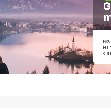
G
m
Nous
les 
diff