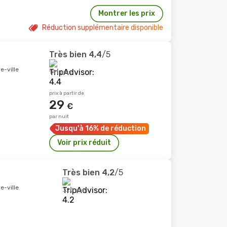
Montrer les prix
Réduction supplémentaire disponible
Très bien
4,4
/5
e-ville
141 avis
prix à partir de
29
€
par nuit
Jusqu'à 16% de réduction
Voir prix réduit
Très bien
4,2
/5
e-ville
320 avis