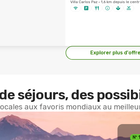
Villa Carlos Paz · 1,6 km depuis le centr
Explorer plus d'offr
de séjours, des possibi
locales aux favoris mondiaux au meilleur
Nº 