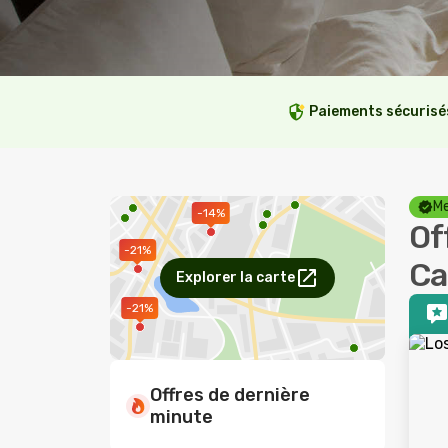
Paiements sécurisé
Me
-14%
Off
-21%
Ca
Explorer la carte
-21%
Offres de dernière
minute