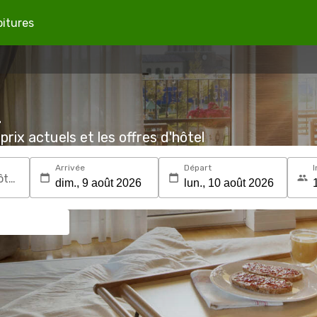
oitures
z
prix actuels et les offres d'hôtel
Arrivée
Départ
I
Recherchez une destination ou un hôtel