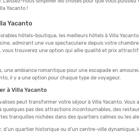
e. Laissez-nous simplifier les choses pour que vous puissiez 
lla Yacanto !
lla Yacanto
rables hôtels-boutique, les meilleurs hôtels à Villa Yacanto
iscine, admirant une vue spectaculaire depuis votre chambr
vous trouverez une option qui allie qualité et prix attracti
es, une ambiance romantique pour une escapade en amoureux
to, il y a une option pour chaque type de voyageur.
er à Villa Yacanto
valises peut transformer votre séjour à Villa Yacanto. Vous
 quelques pas des attractions incontournables, des restaur
ites tranquilles nichées dans des quartiers calmes ou les al
, d’un quartier historique ou d’un centre-ville dynamique, l