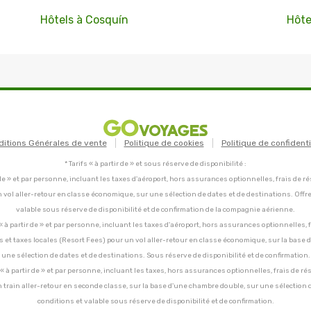
Hôtels à Cosquín
Hôte
ditions Générales de vente
Politique de cookies
Politique de confidenti
* Tarifs « à partir de » et sous réserve de disponibilité :
tir de » et par personne, incluant les taxes d'aéroport, hors assurances optionnelles, frais de ré
un vol aller-retour en classe économique, sur une sélection de dates et de destinations. Offr
valable sous réserve de disponibilité et de confirmation de la compagnie aérienne.
C, « à partir de » et par personne, incluant les taxes d'aéroport, hors assurances optionnelles, 
ces et taxes locales (Resort Fees) pour un vol aller-retour en classe économique, sur la base
une sélection de dates et de destinations. Sous réserve de disponibilité et de confirmation.
C, « à partir de » et par personne, incluant les taxes, hors assurances optionnelles, frais de ré
un train aller-retour en seconde classe, sur la base d'une chambre double, sur une sélection 
conditions et valable sous réserve de disponibilité et de confirmation.