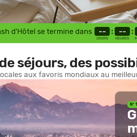
lash d'Hôtel se termine dans
--
:
--
:
JOURS
HEURES
M
de séjours, des possibi
locales aux favoris mondiaux au meilleur
Nº 
G
m