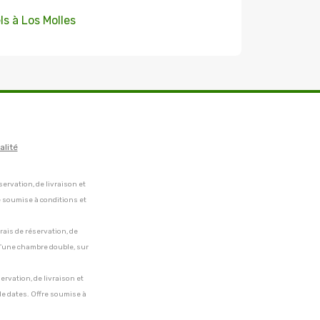
ls à Los Molles
alité
servation, de livraison et
e soumise à conditions et
frais de réservation, de
 d'une chambre double, sur
servation, de livraison et
de dates. Offre soumise à