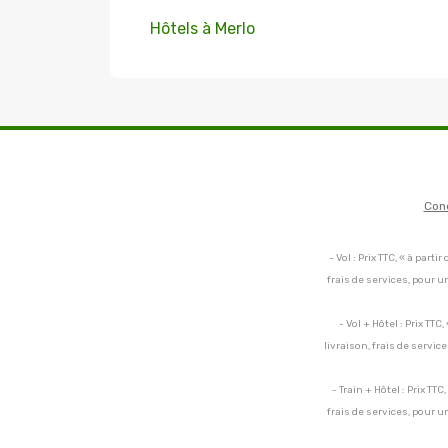
Hôtels à Merlo
Con
- Vol : Prix TTC, « à par
frais de services, pour 
- Vol + Hôtel : Prix TT
livraison, frais de servi
- Train + Hôtel : Prix TT
frais de services, pour 