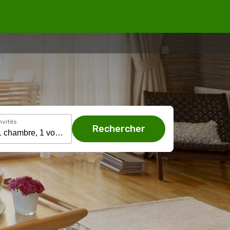
nvités
Rechercher