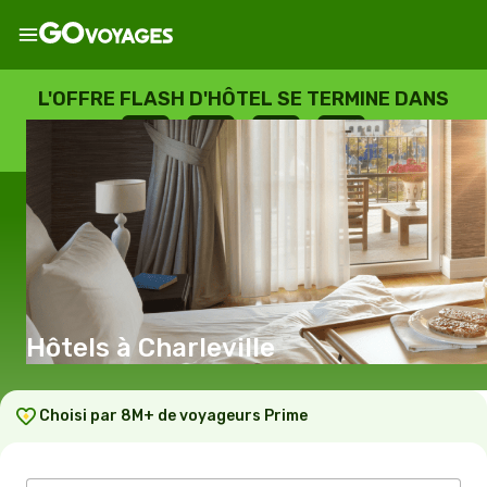
L'OFFRE FLASH D'HÔTEL SE TERMINE DANS
--
:
--
:
--
:
--
JOURS
HEURES
MINUTES
SECONDES
Hôtels à Charleville
Choisi par 8M+ de voyageurs Prime