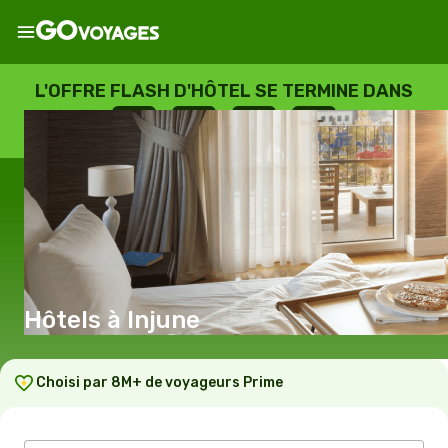
L'OFFRE FLASH D'HÔTEL SE TERMINE DANS
--
:
--
:
--
:
--
JOURS
HEURES
MINUTES
SECONDES
Hôtels à Injune
Choisi par 8M+ de voyageurs Prime