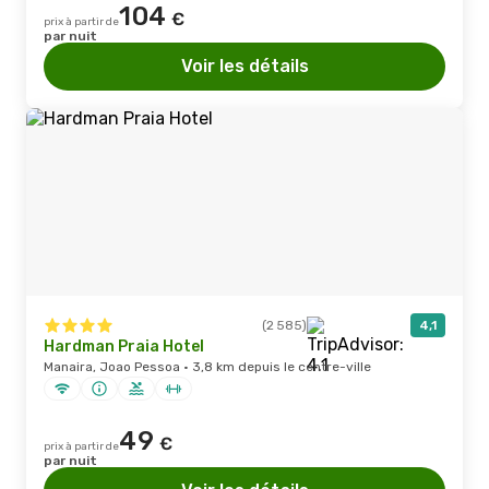
104
€
prix à partir de
par nuit
Voir les détails
(2 585)
4,1
Hardman Praia Hotel
Manaira, Joao Pessoa · 3,8 km depuis le centre-ville
49
€
prix à partir de
par nuit