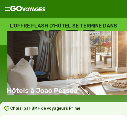
L'OFFRE FLASH D'HÔTEL SE TERMINE DANS
--
:
--
:
--
:
--
JOURS
HEURES
MINUTES
SECONDES
Hôtels à Joao Pessoa
Choisi par 8M+ de voyageurs Prime