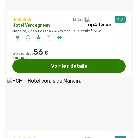
(2 324)
4,7
Hotel Verdegreen
Manaira, Joao Pessoa · 4 km depuis le centre-ville
56
€
prix à partir de
par nuit
Voir les détails