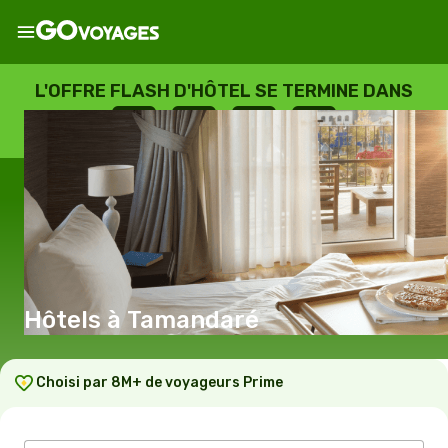
L'OFFRE FLASH D'HÔTEL SE TERMINE DANS
--
:
--
:
--
:
--
JOURS
HEURES
MINUTES
SECONDES
Hôtels à Tamandaré
Choisi par 8M+ de voyageurs Prime