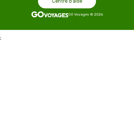
Centre d'aide
GO Voyages
©
2026
;