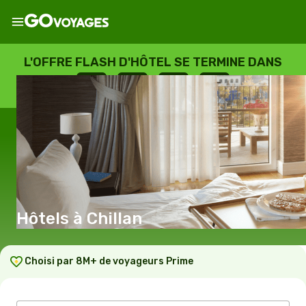
L'OFFRE FLASH D'HÔTEL SE TERMINE DANS
--
:
--
:
--
:
--
JOURS
HEURES
MINUTES
SECONDES
Hôtels à Chillan
Choisi par 8M+ de voyageurs Prime