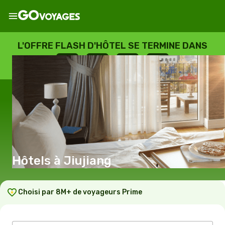
L'OFFRE FLASH D'HÔTEL SE TERMINE DANS
--
:
--
:
--
:
--
JOURS
HEURES
MINUTES
SECONDES
Hôtels à Jiujiang
Choisi par 8M+ de voyageurs Prime