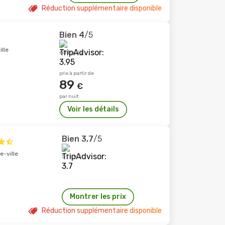
Réduction supplémentaire disponible
Bien
4
/5
lle
651 avis
prix à partir de
89
€
par nuit
Voir les détails
Bien
3,7
/5
e-ville
51 avis
Montrer les prix
Réduction supplémentaire disponible