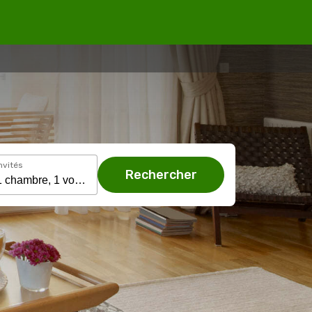
nvités
Rechercher