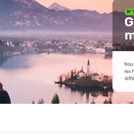
Nº 
G
m
Nous
les 
diff