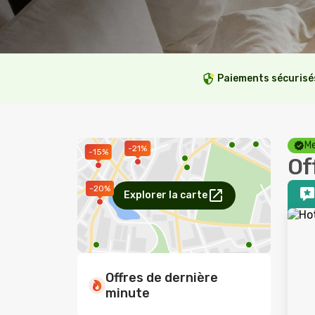
Paiements sécurisé
Me
-21%
-15%
Of
-20%
Explorer la carte
Offres de dernière
minute