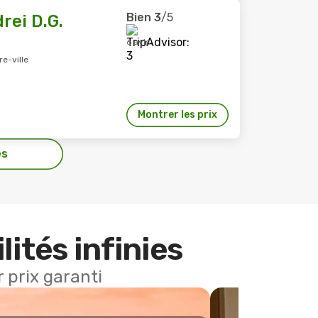
Bien
3
/5
rei D.G.
6 avis
e-ville
Montrer les prix
es
lités infinies
 prix garanti