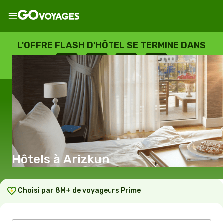
L'OFFRE FLASH D'HÔTEL SE TERMINE DANS
--
:
--
:
--
:
--
JOURS
HEURES
MINUTES
SECONDES
Hôtels à Arizkun
Choisi par 8M+ de voyageurs Prime