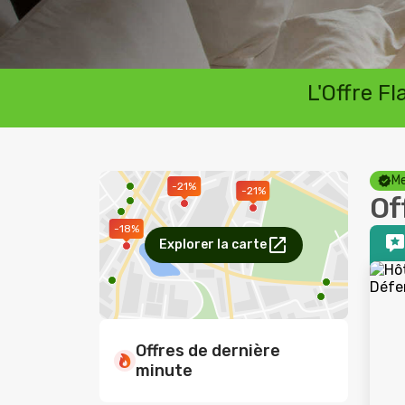
L'Offre F
Me
-21%
-21%
Of
-18%
Explorer la carte
Offres de dernière
minute