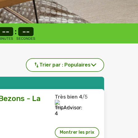
--
:
--
INUTES
SECONDES
Trier par :
Populaires
Très bien
4
/5
 Bezons - La
1 010 avis
Montrer les prix