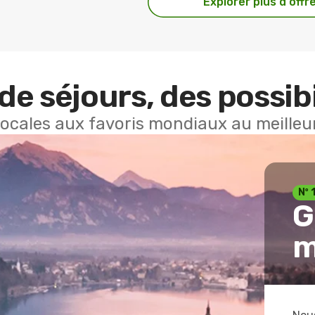
Explorer plus d'offr
de séjours, des possibi
locales aux favoris mondiaux au meilleur
Nº 
G
m