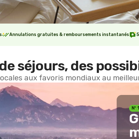
s
Annulations gratuites & remboursements instantanés
5
de séjours, des possibi
locales aux favoris mondiaux au meilleur
Nº 
G
m