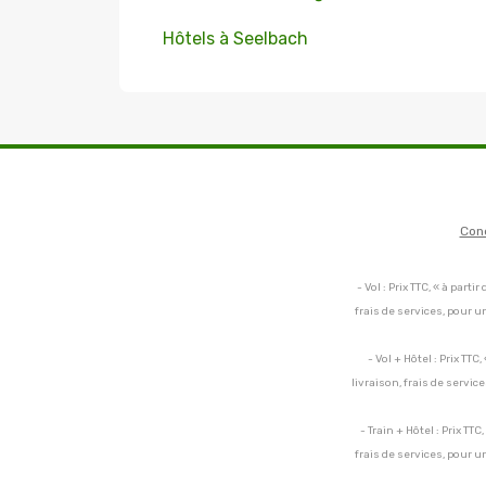
Hôtels à Seelbach
Con
- Vol : Prix TTC, « à par
frais de services, pour 
- Vol + Hôtel : Prix TT
livraison, frais de servi
- Train + Hôtel : Prix TT
frais de services, pour 