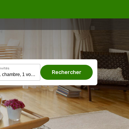
nvités
Rechercher