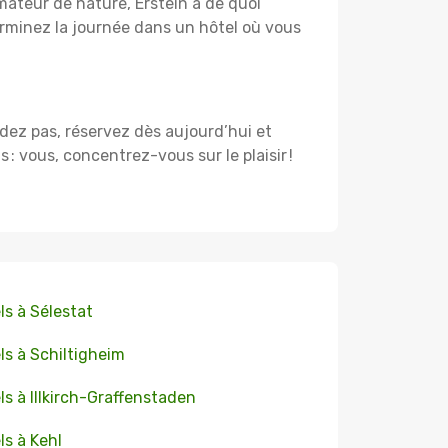
mateur de nature, Erstein a de quoi
rminez la journée dans un hôtel où vous
ardez pas, réservez dès aujourd’hui et
 vous, concentrez-vous sur le plaisir !
ls à Sélestat
ls à Schiltigheim
ls à Illkirch-Graffenstaden
ls à Kehl