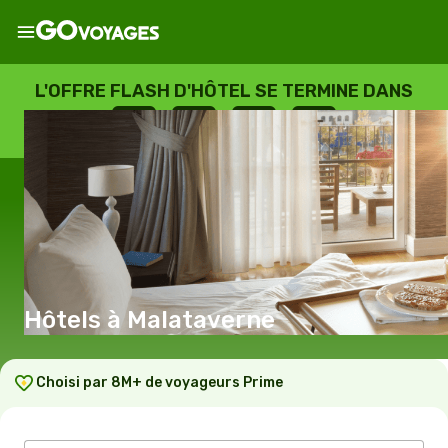
L'OFFRE FLASH D'HÔTEL SE TERMINE DANS
--
:
--
:
--
:
--
JOURS
HEURES
MINUTES
SECONDES
Hôtels à Malataverne
Choisi par 8M+ de voyageurs Prime