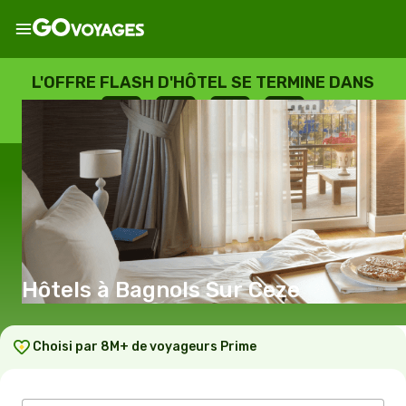
L'OFFRE FLASH D'HÔTEL SE TERMINE DANS
--
:
--
:
--
:
--
JOURS
HEURES
MINUTES
SECONDES
Hôtels à Bagnols Sur Ceze
Choisi par 8M+ de voyageurs Prime